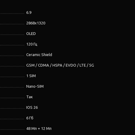
6.9
2868х1320
OLED
120 Гц
Ceramic Shield
GSM / CDMA / HSPA / EVDO / LTE / 5G
1 SIM
Nano-SIM
Так
IOS 26
6 Гб
48 Мп + 12 Мп