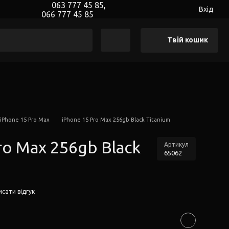
063 777 45 85,
Вхід
066 777 45 85
Твій кошик
 iPhone 15 Pro Max
iPhone 15 Pro Max 256gb Black Titanium
ro Max 256gb Black
Артикул
65062
сати відгук