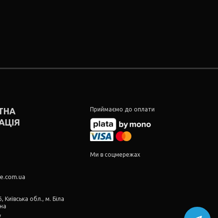
ТНА
Приймаємо до оплати
АЦІЯ
5
5
Ми в соцмережах
re.com.ua
, Київська обл., м. Біла
їна
у