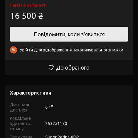
Немає в наявності
16 500 ₴
Повідомити, коли з'явиться
Увійти
для відображення накопичувальної знижки
%
До обраного
Характеристики
Діагональ
6,1''
дисплея
Роздільна
здатність
2532x1170
екрану
Тип екрану
Super Retina XDR