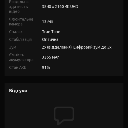
Роздільна
здатність
3840 x 2160 4K UHD
відео
Фронтальна
12 Мп
камера
Спалах
True Tone
Стабілізація
Оптична
Зум
2x (віддалення); цифровий зум до 5x
Ємність
3265 мАг
акумулятора
Стан АКБ
91%
Відгуки