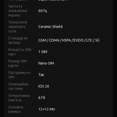
Частота
оновлення
60 Гц
екрану
Технологія
захисного
Ceramic Shield
скла
Стандарти
GSM / CDMA / HSPA / EVDO / LTE / 5G
зв'язку
Кількість SIM-
1 SIM
карт
Розмір SIM-
Nano-SIM
карти
Підтримка e-
Так
SIM
Операційна
IOS 26
система
Оперативна
6 Гб
пам'ять
Основна
12+12 Мп
камера