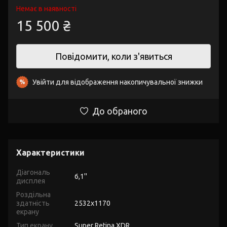
Немає в наявності
15 500 ₴
Повідомити, коли з'явиться
Увійти
для відображення накопичувальної знижки
%
До обраного
Характеристики
Діагональ
6,1''
дисплея
Роздільна
здатність
2532х1170
екрану
Тип екрану
Super Retina XDR