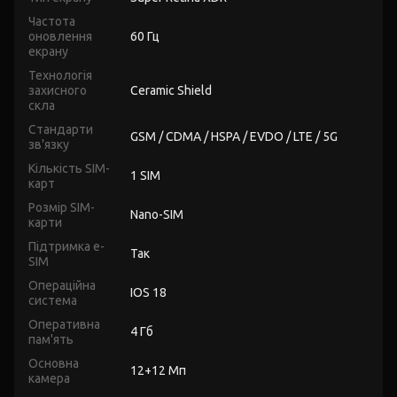
Частота
оновлення
60 Гц
екрану
Технологія
захисного
Ceramic Shield
скла
Стандарти
GSM / CDMA / HSPA / EVDO / LTE / 5G
зв'язку
Кількість SIM-
1 SIM
карт
Розмір SIM-
Nano-SIM
карти
Підтримка e-
Так
SIM
Операційна
IOS 18
система
Оперативна
4 Гб
пам'ять
Основна
12+12 Мп
камера