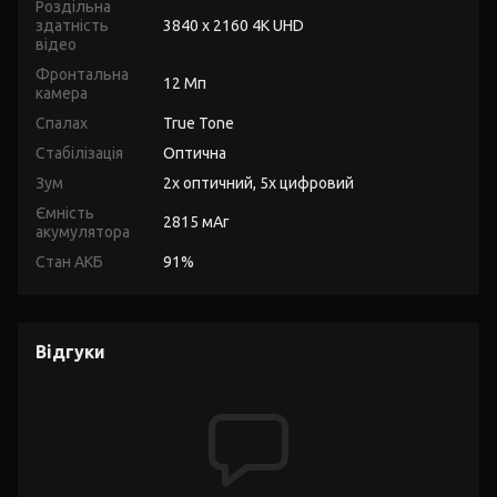
Роздільна
здатність
3840 x 2160 4K UHD
відео
Фронтальна
12 Мп
камера
Спалах
True Tone
Стабілізація
Оптична
Зум
2х оптичний, 5х цифровий
Ємність
2815 мАг
акумулятора
Стан АКБ
91%
Відгуки