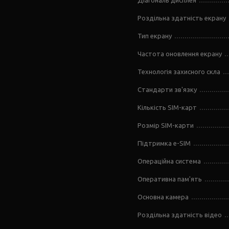
Діагональ дисплея
Роздільна здатність екрану
Тип екрану
Частота оновлення екрану
Технологія захисного скла
Стандарти зв'язку
Кількість SIM-карт
Розмір SIM-карти
Підтримка e-SIM
Операційна система
Оперативна пам'ять
Основна камера
Роздільна здатність відео