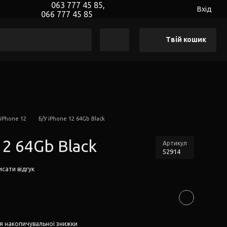
063 777 45 85,
Вхід
066 777 45 85
Твій кошик
 iPhone 12
Б/У iPhone 12 64Gb Black
12 64Gb Black
Артикул
52914
сати відгук
я накопичувальної знижки