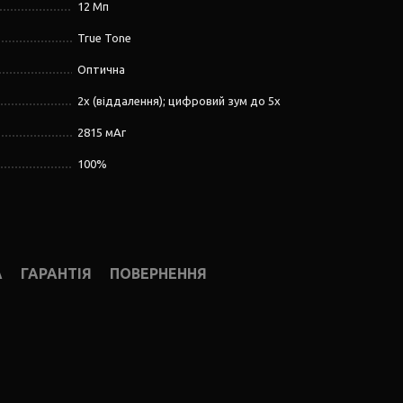
12 Мп
True Tone
Оптична
2x (віддалення); цифровий зум до 5x
2815 мАг
100%
А
ГАРАНТІЯ
ПОВЕРНЕННЯ