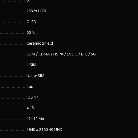
6,1''
2532х1170
OLED
60 Гц
Ceramic Shield
GSM / CDMA / HSPA / EVDO / LTE / 5G
1 SIM
Nano-SIM
Так
IOS 17
4 Гб
12+12 Мп
3840 x 2160 4K UHD