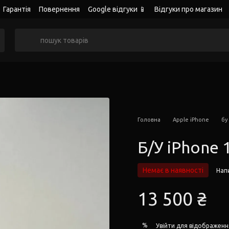
Гарантія
Повернення
Google відгуки 📱
Відгуки про магазин
Головна
Apple iPhone
бу
Б/У iPhone 
Немає в наявності
Напи
13 500 ₴
%
Увійти
для відображенн