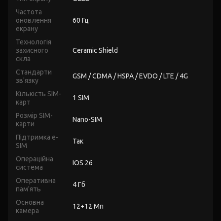
Частота
оновлення
60 Гц
екрану
Технологія
захисного
Ceramic Shield
скла
Стандарти
GSM / CDMA / HSPA / EVDO / LTE / 4G
зв'язку
Кількість SIM-
1 SIM
карт
Розмір SIM-
Nano-SIM
карти
Підтримка e-
Так
SIM
Операційна
IOS 26
система
Оперативна
4 Гб
пам'ять
Основна
12+12 Мп
камера