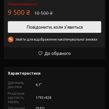
Немає в наявності
9 500 ₴
10 500 ₴
Повідомити, коли з'явиться
Увійти
для відображення накопичувальної знижки
%
До обраного
Характеристики
Діагональ
6,1''
дисплея
Роздільна
здатність
1792×828
екрану
Тип екрану
OLED