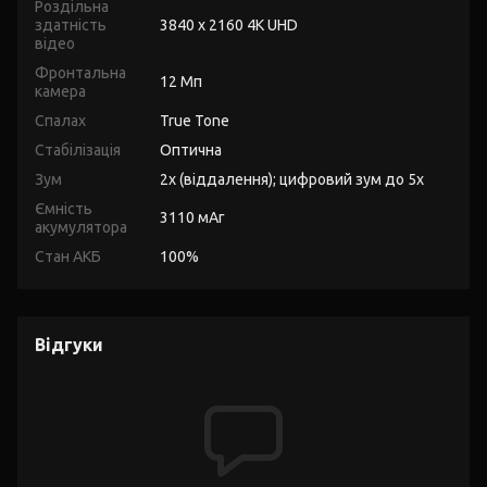
Роздільна
здатність
3840 x 2160 4K UHD
відео
Фронтальна
12 Мп
камера
Спалах
True Tone
Стабілізація
Оптична
Зум
2x (віддалення); цифровий зум до 5x
Ємність
3110 мАг
акумулятора
Стан АКБ
100%
Відгуки