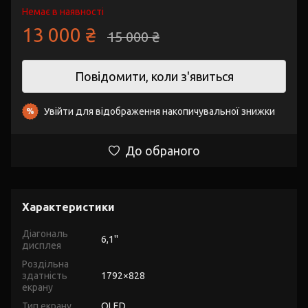
Немає в наявності
13 000 ₴
15 000 ₴
Повідомити, коли з'явиться
Увійти
для відображення накопичувальної знижки
%
До обраного
Характеристики
Діагональ
6,1''
дисплея
Роздільна
здатність
1792×828
екрану
Тип екрану
OLED