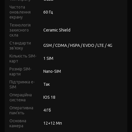
Частота
оновлення
60 Гц
екрану
Технологія
захисного
Ceramic Shield
скла
Стандарти
GSM / CDMA / HSPA / EVDO / LTE / 4G
зв'язку
Кількість SIM-
1 SIM
карт
Розмір SIM-
Nano-SIM
карти
Підтримка e-
Так
SIM
Операційна
IOS 18
система
Оперативна
4 Гб
пам'ять
Основна
12+12 Мп
камера