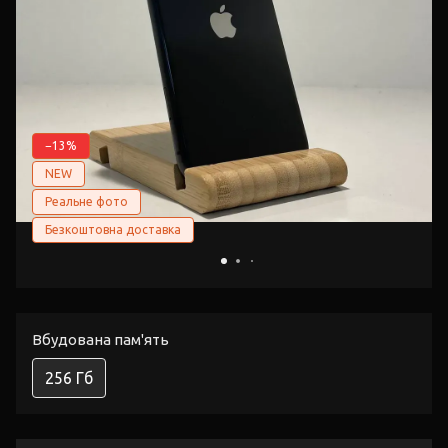
−13%
NEW
Реальне фото
Безкоштовна доставка
Вбудована пам'ять
256 Гб