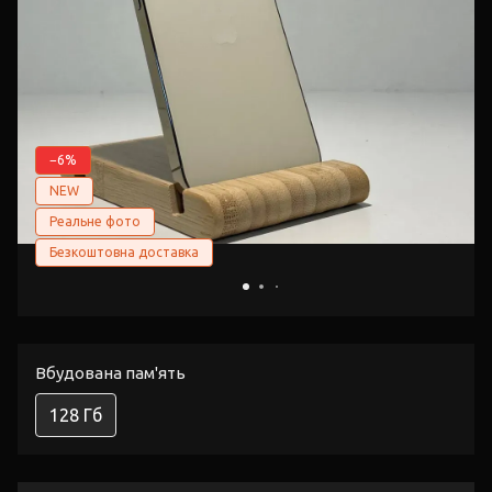
−6%
NEW
Реальне фото
Безкоштовна доставка
Вбудована пам'ять
128 Гб