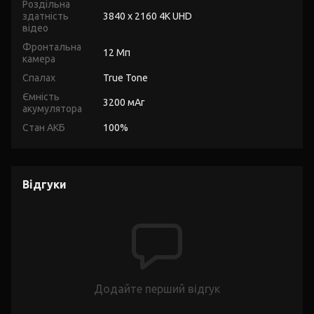
Роздільна
здатність
3840 x 2160 4K UHD
відео
Фронтальна
12 Мп
камера
Спалах
True Tone
Ємність
3200 мАг
акумулятора
Стан АКБ
100%
Відгуки
Додайте перший відгук