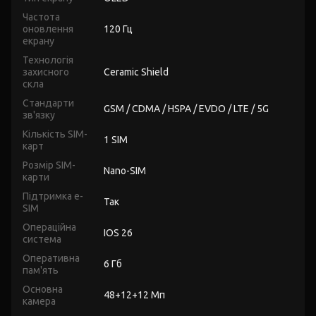
Частота
оновлення
120 Гц
екрану
Технологія
захисного
Ceramic Shield
скла
Стандарти
GSM / CDMA / HSPA / EVDO / LTE / 5G
зв'язку
Кількість SIM-
1 SIM
карт
Розмір SIM-
Nano-SIM
карти
Підтримка e-
Так
SIM
Операційна
IOS 26
система
Оперативна
6 Гб
пам'ять
Основна
48+12+12 Мп
камера