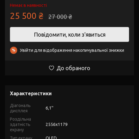
Немає в наявності
25 500 ₴
27 000 ₴
Повідомити, коли з'явиться
Увійти
для відображення накопичувальної знижки
%
До обраного
Характеристики
Діагональ
6,1''
дисплея
Роздільна
здатність
2556x1179
екрану
Тип екрану
OLED