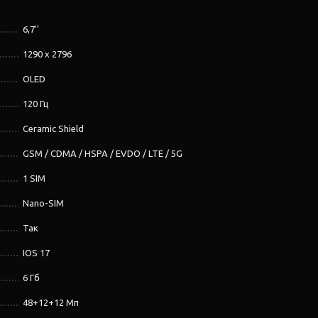
6,7''
1290 x 2796
OLED
120 Гц
Ceramic Shield
GSM / CDMA / HSPA / EVDO / LTE / 5G
1 SIM
Nano-SIM
Так
IOS 17
6 Гб
48+12+12 Мп