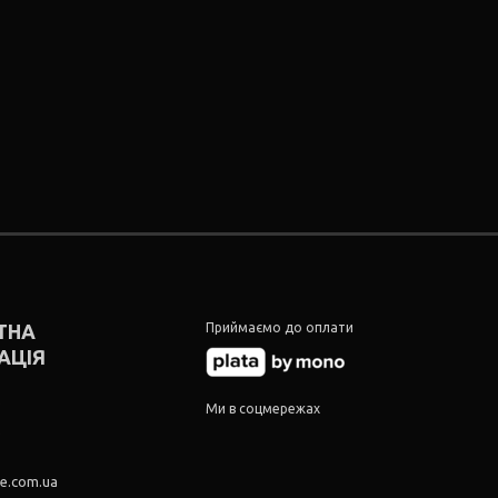
ТНА
Приймаємо до оплати
АЦІЯ
5
Ми в соцмережах
5
re.com.ua