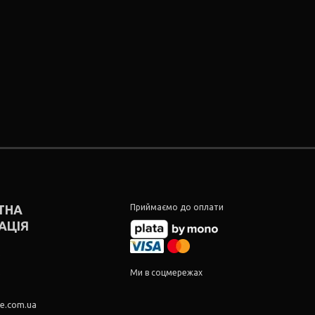
ТНА
Приймаємо до оплати
АЦІЯ
5
5
Ми в соцмережах
re.com.ua