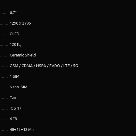
6,7''
1290 x 2796
OLED
120 Гц
Ceramic Shield
GSM / CDMA / HSPA / EVDO / LTE / 5G
1 SIM
Nano-SIM
Так
IOS 17
6 Гб
48+12+12 Мп