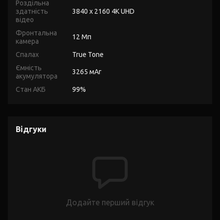
Роздільна
здатність
3840 x 2160 4K UHD
відео
Фронтальна
12 Мп
камера
Спалах
True Tone
Ємність
3265 мАг
акумулятора
Стан АКБ
99%
Відгуки
Додайте перший відгук