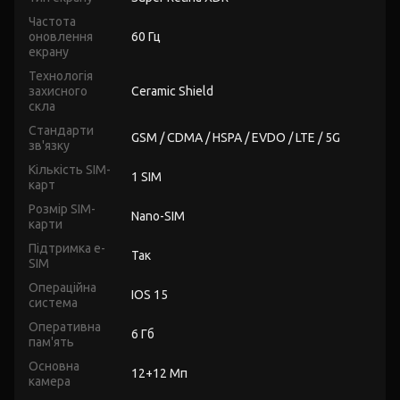
Частота
оновлення
60 Гц
екрану
Технологія
захисного
Ceramic Shield
скла
Стандарти
GSM / CDMA / HSPA / EVDO / LTE / 5G
зв'язку
Кількість SIM-
1 SIM
карт
Розмір SIM-
Nano-SIM
карти
Підтримка e-
Так
SIM
Операційна
IOS 15
система
Оперативна
6 Гб
пам'ять
Основна
12+12 Мп
камера