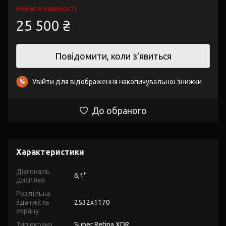
Немає в наявності
25 500 ₴
Повідомити, коли з'явиться
Увійти
для відображення накопичувальної знижки
%
До обраного
Характеристики
Діагональ
6,1''
дисплея
Роздільна
здатність
2532x1170
екрану
Тип екрану
Super Retina XDR