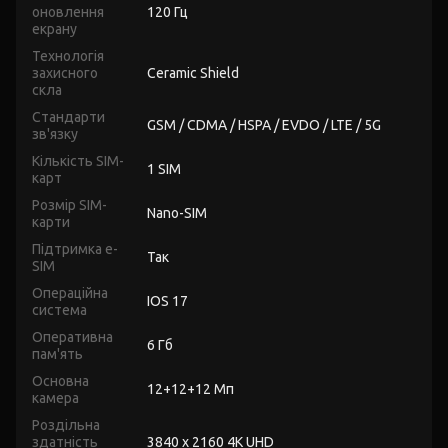
оновлення
120 Гц
екрану
Технологія
захисного
Ceramic Shield
скла
Стандарти
GSM / CDMA / HSPA / EVDO / LTE / 5G
зв'язку
Кількість SIM-
1 SIM
карт
Розмір SIM-
Nano-SIM
карти
Підтримка e-
Так
SIM
Операційна
IOS 17
система
Оперативна
6 Гб
пам'ять
Основна
12+12+12 Мп
камера
Роздільна
здатність
3840 x 2160 4K UHD