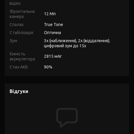
відео
Фронтальна
12 Мп
камера
Спалах
True Tone
Стабілізація
Оптична
Зум
3x (наближення), 2x (віддалення);
цифровий зум до 15x
Ємність
2815 мАг
акумулятора
Стан АКБ
90%
Відгуки