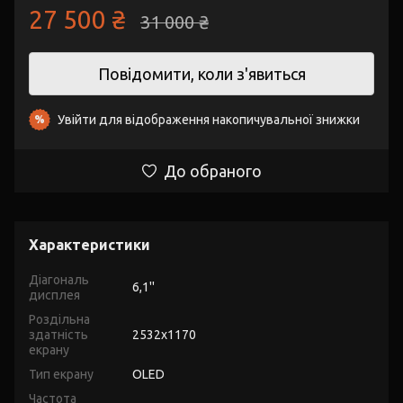
27 500 ₴
31 000 ₴
Повідомити, коли з'явиться
Увійти
для відображення накопичувальної знижки
%
До обраного
Характеристики
Діагональ
6,1''
дисплея
Роздільна
здатність
2532x1170
екрану
Тип екрану
OLED
Частота