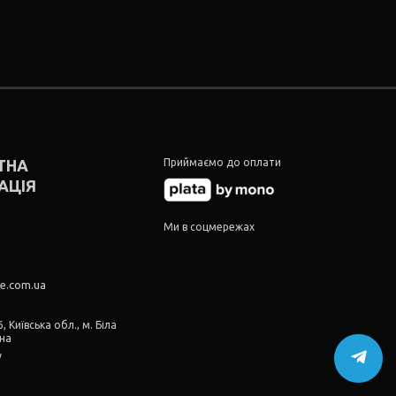
ТНА
Приймаємо до оплати
АЦІЯ
5
Ми в соцмережах
5
re.com.ua
, Київська обл., м. Біла
їна
у