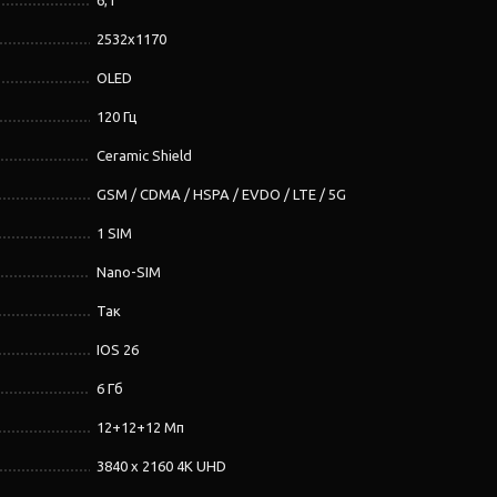
6,1''
2532x1170
OLED
120 Гц
Ceramic Shield
GSM / CDMA / HSPA / EVDO / LTE / 5G
1 SIM
Nano-SIM
Так
IOS 26
6 Гб
12+12+12 Мп
3840 x 2160 4K UHD