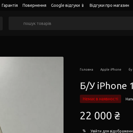
Гарантія
Повернення
Google відгуки 📱
Відгуки про магазин
Головна
Apple iPhone
бу
Б/У iPhone 
Немає в наявності
Напи
22 000 ₴
%
Увійти
для відображенн