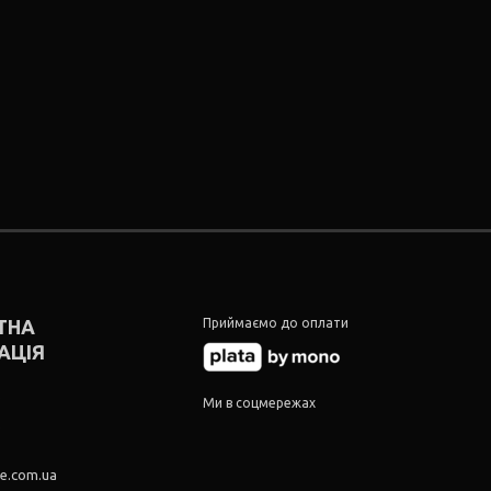
ТНА
Приймаємо до оплати
АЦІЯ
5
Ми в соцмережах
5
re.com.ua