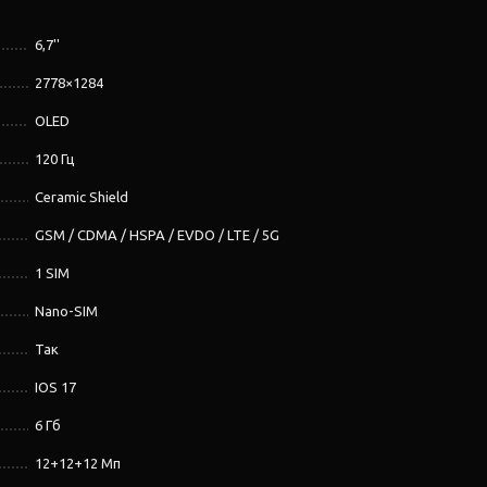
6,7''
2778×1284
OLED
120 Гц
Ceramic Shield
GSM / CDMA / HSPA / EVDO / LTE / 5G
1 SIM
Nano-SIM
Так
IOS 17
6 Гб
12+12+12 Мп