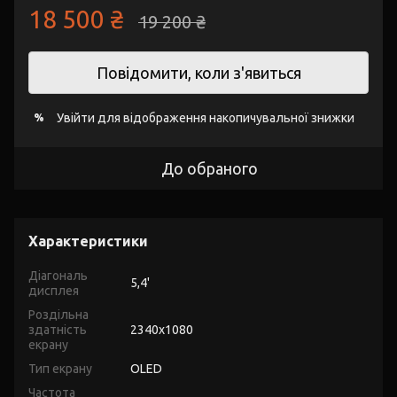
18 500 ₴
19 200 ₴
Повідомити, коли з'явиться
Увійти
для відображення накопичувальної знижки
%
До обраного
Характеристики
Діагональ
5,4'
дисплея
Роздільна
здатність
2340x1080
екрану
Тип екрану
OLED
Частота