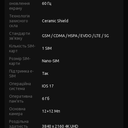
оновлення
60 Гц
екрану
Технологія
захисного
Ceramic Shield
скла
Стандарти
GSM / CDMA / HSPA / EVDO / LTE / 5G
зв'язку
Кількість SIM-
1 SIM
карт
Розмір SIM-
Nano-SIM
карти
Підтримка e-
Так
SIM
Операційна
IOS 17
система
Оперативна
6 Гб
пам'ять
Основна
12+12 Мп
камера
Роздільна
здатність
3840 x 2160 4K UHD