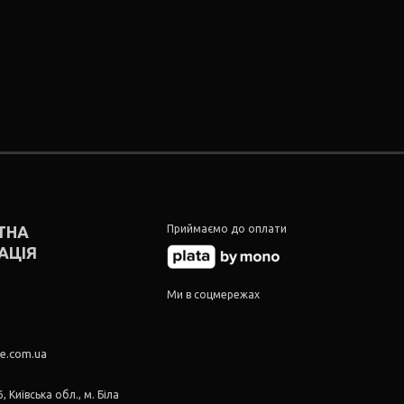
ТНА
Приймаємо до оплати
АЦІЯ
5
Ми в соцмережах
5
re.com.ua
, Київська обл., м. Біла