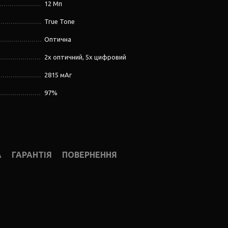
12 Мп
True Tone
Оптична
2х оптичний, 5х цифровий
2815 мАг
97%
А
ГАРАНТІЯ
ПОВЕРНЕННЯ