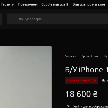
Гарантія
Повернення
Google відгуки 📱
Відгуки про магазин
Головна
Apple iPhone
бу
Б/У iPhone 
Немає в наявності
Напи
18 600 ₴
%
Увійти
для відображенн