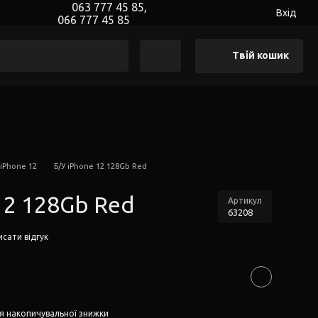
063 777 45 85,
Вхід
066 777 45 85
Твій кошик
 iPhone 12
Б/У iPhone 12 128Gb Red
12 128Gb Red
Артикул
63208
сати відгук
я накопичувальної знижки