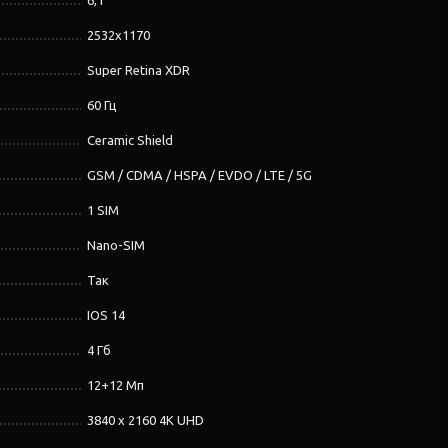
6,1''
2532х1170
Super Retina XDR
60 Гц
Ceramic Shield
GSM / CDMA / HSPA / EVDO / LTE / 5G
1 SIM
Nano-SIM
Так
IOS 14
4 Гб
12+12 Мп
3840 x 2160 4K UHD