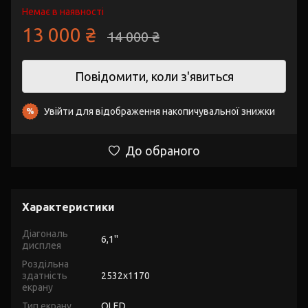
Немає в наявності
13 000 ₴
14 000 ₴
Повідомити, коли з'явиться
Увійти
для відображення накопичувальної знижки
%
До обраного
Характеристики
Діагональ
6,1''
дисплея
Роздільна
здатність
2532х1170
екрану
Тип екрану
OLED