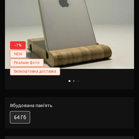
−7%
NEW
Реальне фото
Безкоштовна доставка
Вбудована пам'ять
64 Гб