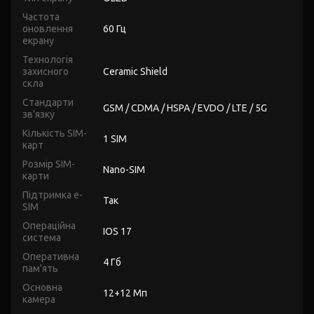
Частота
оновлення
60 Гц
екрану
Технологія
захисного
Ceramic Shield
скла
Стандарти
GSM / CDMA / HSPA / EVDO / LTE / 5G
зв'язку
Кількість SIM-
1 SIM
карт
Розмір SIM-
Nano-SIM
карти
Підтримка e-
Так
SIM
Операційна
IOS 17
система
Оперативна
4 Гб
пам'ять
Основна
12+12 Мп
камера