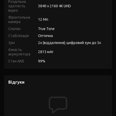
Роздільна
здатність
3840 x 2160 4K UHD
відео
Фронтальна
12 Мп
камера
Спалах
True Tone
Стабілізація
Оптична
Зум
2x (віддалення); цифровий зум до 5x
Ємність
2815 мАг
акумулятора
Стан АКБ
99%
Відгуки