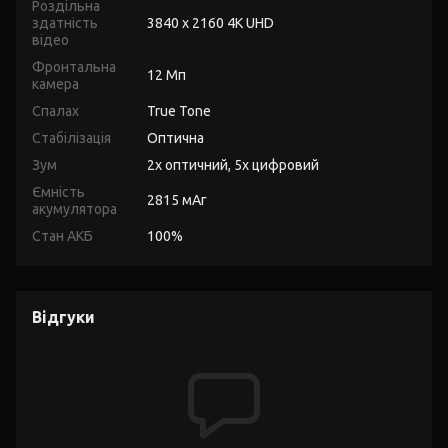
Роздільна
здатність
3840 x 2160 4K UHD
відео
Фронтальна
12 Мп
камера
Спалах
True Tone
Стабілізація
Оптична
Зум
2х оптичний, 5х цифровий
Ємність
2815 мАг
акумулятора
Стан АКБ
100%
Відгуки