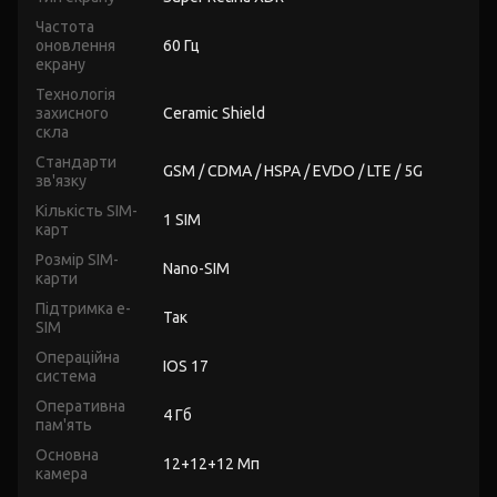
Частота
оновлення
60 Гц
екрану
Технологія
захисного
Ceramic Shield
скла
Стандарти
GSM / CDMA / HSPA / EVDO / LTE / 5G
зв'язку
Кількість SIM-
1 SIM
карт
Розмір SIM-
Nano-SIM
карти
Підтримка e-
Так
SIM
Операційна
IOS 17
система
Оперативна
4 Гб
пам'ять
Основна
12+12+12 Мп
камера