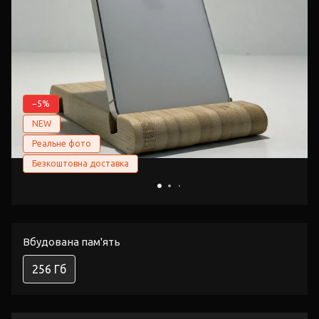
−5%
NEW
Реальне фото
Безкоштовна доставка
Вбудована пам'ять
256 Гб