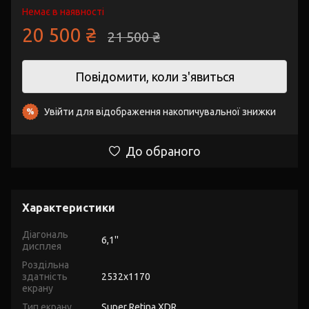
Немає в наявності
20 500 ₴
21 500 ₴
Повідомити, коли з'явиться
Увійти
для відображення накопичувальної знижки
%
До обраного
Характеристики
Діагональ
6,1''
дисплея
Роздільна
здатність
2532х1170
екрану
Тип екрану
Super Retina XDR