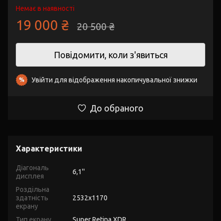
Немає в наявності
19 000 ₴
20 500 ₴
Повідомити, коли з'явиться
Увійти
для відображення накопичувальної знижки
%
До обраного
Характеристики
Діагональ
6,1''
дисплея
Роздільна
здатність
2532х1170
екрану
Тип екрану
Super Retina XDR