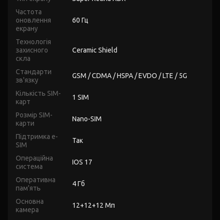
Частота
оновлення
60 Гц
екрану
Технологія
захисного
Ceramic Shield
скла
Стандарти
GSM / CDMA / HSPA / EVDO / LTE / 5G
зв'язку
Кількість SIM-
1 SIM
карт
Розмір SIM-
Nano-SIM
карти
Підтримка e-
Так
SIM
Операційна
IOS 17
система
Оперативна
4 Гб
пам'ять
Основна
12+12+12 Мп
камера