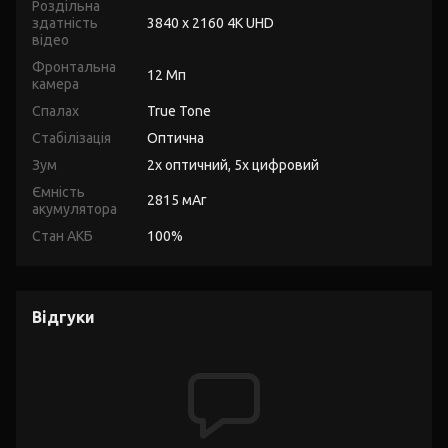
Роздільна
здатність
3840 x 2160 4K UHD
відео
Фронтальна
12 Мп
камера
Спалах
True Tone
Стабілізація
Оптична
Зум
2х оптичний, 5х цифровий
Ємність
2815 мАг
акумулятора
Стан АКБ
100%
Відгуки