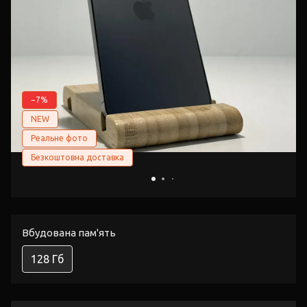
−7%
NEW
Реальне фото
Безкоштовна доставка
Вбудована пам'ять
128 Гб