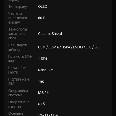
Тип екрану
OLED
Частота
оновлення
60 Гц
екрану
Технологія
захисного
Ceramic Shield
скла
Стандарти
GSM / CDMA / HSPA / EVDO / LTE / 5G
зв'язку
Кількість SIM-
1 SIM
карт
Розмір SIM-
Nano-SIM
карти
Підтримка e-
Так
SIM
Операційна
IOS 26
система
Оперативна
6 Гб
пам'ять
Основна
12+12+12 Мп