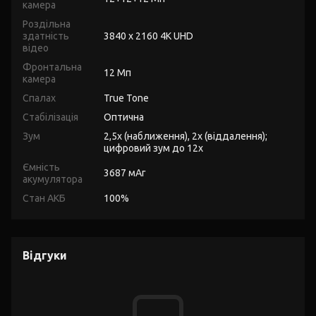
камера
Роздільна
здатність
3840 x 2160 4K UHD
відео
Фронтальна
12 Мп
камера
Спалах
True Tone
Стабілізація
Оптична
Зум
2,5x (наближення), 2x (віддалення);
цифровий зум до 12x
Ємність
3687 мАг
акумулятора
Стан АКБ
100%
Відгуки