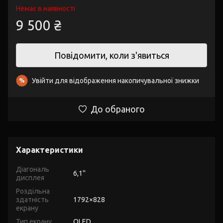
Немає в наявності
9 500 ₴
Повідомити, коли з'явиться
Увійти
для відображення накопичувальної знижки
%
До обраного
Характеристики
Діагональ
6,1''
дисплея
Роздільна
здатність
1792×828
екрану
Тип екрану
OLED