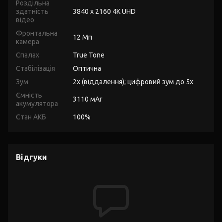
Роздільна
здатність
3840 x 2160 4K UHD
відео
Фронтальна
12 Мп
камера
Спалах
True Tone
Стабілізація
Оптична
Зум
2x (віддалення); цифровий зум до 5x
Ємність
3110 мАг
акумулятора
Стан АКБ
100%
Відгуки