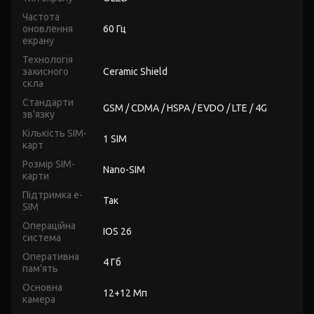
Частота
оновлення
60 Гц
екрану
Технологія
захисного
Ceramic Shield
скла
Стандарти
GSM / CDMA / HSPA / EVDO / LTE / 4G
зв'язку
Кількість SIM-
1 SIM
карт
Розмір SIM-
Nano-SIM
карти
Підтримка e-
Так
SIM
Операційна
IOS 26
система
Оперативна
4 Гб
пам'ять
Основна
12+12 Мп
камера