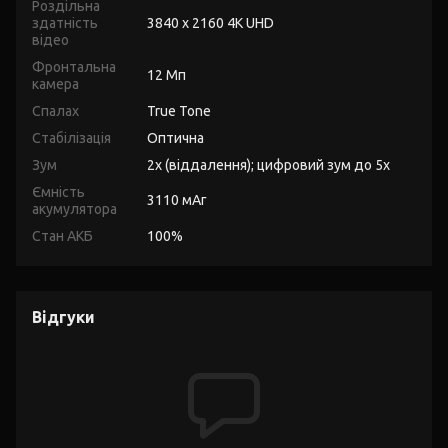
Роздільна
здатність
3840 x 2160 4K UHD
відео
Фронтальна
12 Мп
камера
Спалах
True Tone
Стабілізація
Оптична
Зум
2x (віддалення); цифровий зум до 5x
Ємність
3110 мАг
акумулятора
Стан АКБ
100%
Відгуки