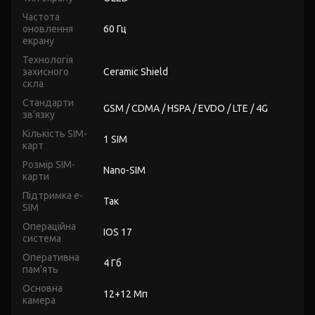
Частота
оновлення
60 Гц
екрану
Технологія
захисного
Ceramic Shield
скла
Стандарти
GSM / CDMA / HSPA / EVDO / LTE / 4G
зв'язку
Кількість SIM-
1 SIM
карт
Розмір SIM-
Nano-SIM
карти
Підтримка e-
Так
SIM
Операційна
IOS 17
система
Оперативна
4 Гб
пам'ять
Основна
12+12 Мп
камера