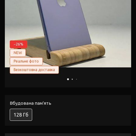
−26%
NEW
Реальне фото
Безкоштовна доставка
Вбудована пам'ять
128 Гб