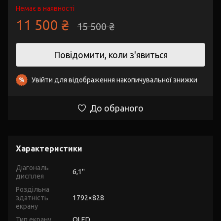
Немає в наявності
11 500 ₴
15 500 ₴
Повідомити, коли з'явиться
Увійти
для відображення накопичувальної знижки
%
До обраного
Характеристики
Діагональ
6,1''
дисплея
Роздільна
здатність
1792×828
екрану
Тип екрану
OLED