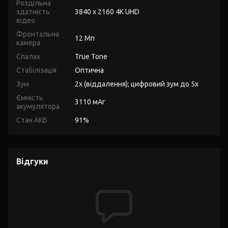
Роздільна
здатність
3840 x 2160 4K UHD
відео
Фронтальна
12 Мп
камера
Спалах
True Tone
Стабілізація
Оптична
Зум
2x (віддалення); цифровий зум до 5x
Ємність
3110 мАг
акумулятора
Стан АКБ
91%
Відгуки