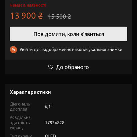
Немає в наявності
13 900 ₴
15 500 ₴
Повідомити, коли з'явиться
Увійти
для відображення накопичувальної знижки
%
До обраного
Характеристики
Діагональ
6,1''
дисплея
Роздільна
здатність
1792×828
екрану
Тип екрану
OLED