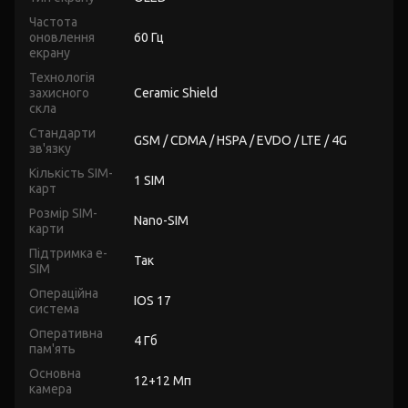
Частота
оновлення
60 Гц
екрану
Технологія
захисного
Ceramic Shield
скла
Стандарти
GSM / CDMA / HSPA / EVDO / LTE / 4G
зв'язку
Кількість SIM-
1 SIM
карт
Розмір SIM-
Nano-SIM
карти
Підтримка e-
Так
SIM
Операційна
IOS 17
система
Оперативна
4 Гб
пам'ять
Основна
12+12 Мп
камера