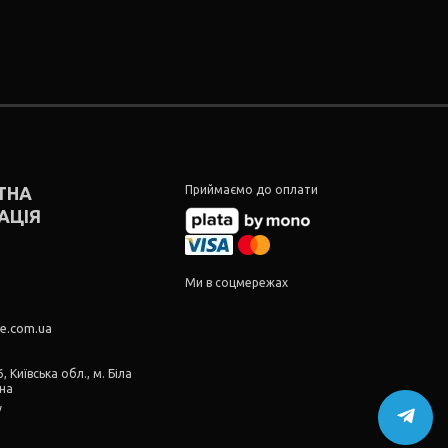
ТНА
Приймаємо до оплати
АЦІЯ
5
5
Ми в соцмережах
re.com.ua
, Київська обл., м. Біла
їна
у