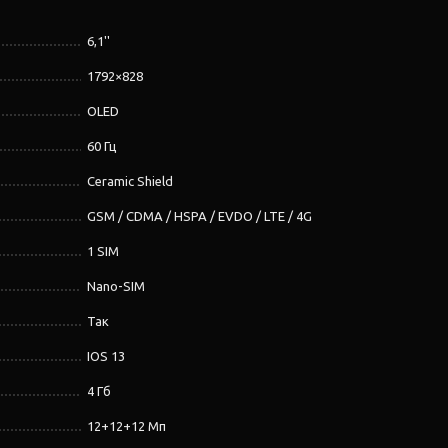
6,1''
1792×828
OLED
60 Гц
Ceramic Shield
GSM / CDMA / HSPA / EVDO / LTE / 4G
1 SIM
Nano-SIM
Так
IOS 13
4 Гб
12+12+12 Мп