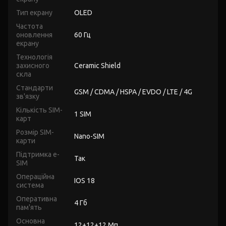
Тип екрану
OLED
Частота
оновлення
60 Гц
екрану
Технологія
захисного
Ceramic Shield
скла
Стандарти
GSM / CDMA / HSPA / EVDO / LTE / 4G
зв'язку
Кількість SIM-
1 SIM
карт
Розмір SIM-
Nano-SIM
карти
Підтримка e-
Так
SIM
Операційна
IOS 18
система
Оперативна
4 Гб
пам'ять
Основна
12+12+12 Мп