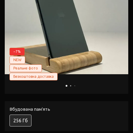
−7%
NEW
Реальне фото
Безкоштовна доставка
Вбудована пам'ять
256 Гб