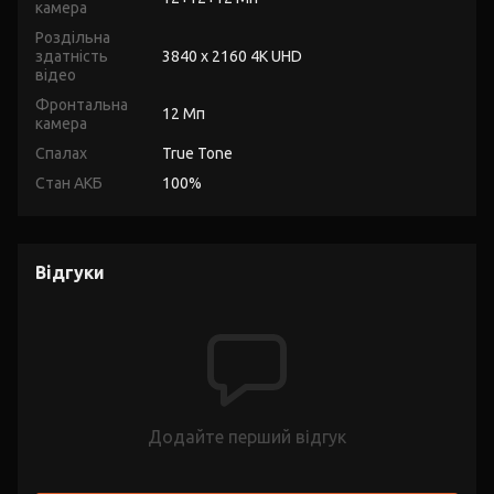
камера
Роздільна
здатність
3840 x 2160 4K UHD
відео
Фронтальна
12 Мп
камера
Спалах
True Tone
Стан АКБ
100%
Відгуки
Додайте перший відгук