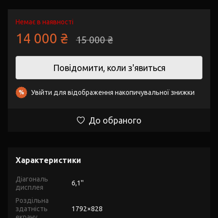
Немає в наявності
14 000 ₴
15 000 ₴
Повідомити, коли з'явиться
Увійти
для відображення накопичувальної знижки
%
До обраного
Характеристики
Діагональ
6,1''
дисплея
Роздільна
здатність
1792×828
екрану