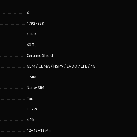
6,1''
1792×828
OLED
60 Гц
Ceramic Shield
GSM / CDMA / HSPA / EVDO / LTE / 4G
1 SIM
Nano-SIM
Так
IOS 26
4 Гб
12+12+12 Мп