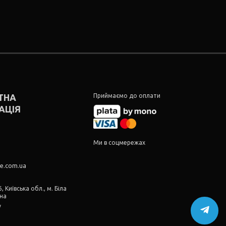
ТНА
Приймаємо до оплати
АЦІЯ
5
5
Ми в соцмережах
re.com.ua
, Київська обл., м. Біла
їна
у