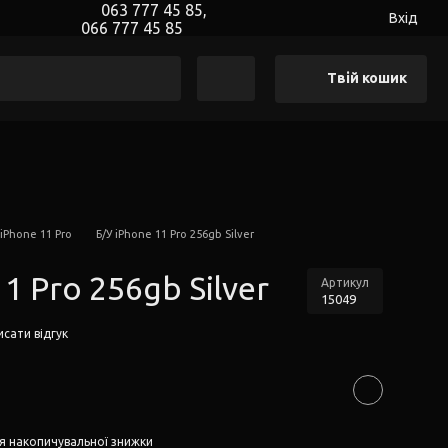
063 777 45 85,
Вхід
066 777 45 85
Твій кошик
 iPhone 11 Pro
Б/У iPhone 11 Pro 256gb Silver
11 Pro 256gb Silver
Артикул
15049
сати відгук
я накопичувальної знижки