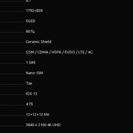
6,1''
1792×828
OLED
60 Гц
Ceramic Shield
GSM / CDMA / HSPA / EVDO / LTE / 4G
1 SIM
Nano-SIM
Так
IOS 13
4 Гб
12+12+12 Мп
3840 x 2160 4K UHD