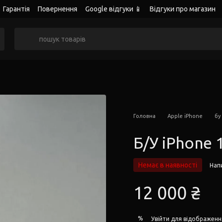
Гарантія
Повернення
Google відгуки 📱
Відгуки про магазин
Головна
Apple iPhone
бу
Б/У iPhone 
Немає в наявності
Напи
12 000 ₴
%
Увійти
для відображенн