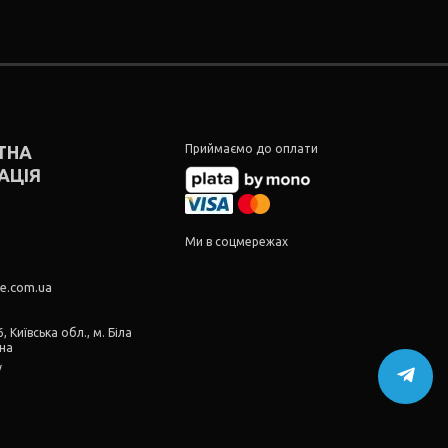
ТНА
Приймаємо до оплати
АЦІЯ
5
5
Ми в соцмережах
re.com.ua
, Київська обл., м. Біла
їна
у