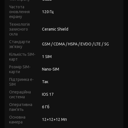
Частота
оновлення
120 Гц
екрану
Технологія
захисного
Ceramic Shield
скла
Стандарти
GSM / CDMA / HSPA / EVDO / LTE / 5G
зв'язку
Кількість SIM-
1 SIM
карт
Розмір SIM-
Nano-SIM
карти
Підтримка e-
Так
SIM
Операційна
IOS 17
система
Оперативна
6 Гб
пам'ять
Основна
12+12+12 Мп
камера