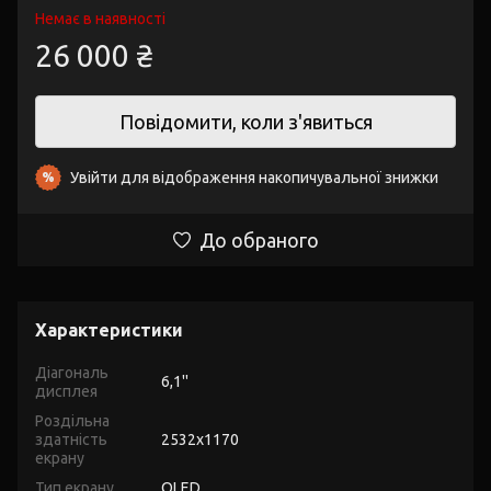
Немає в наявності
26 000 ₴
Повідомити, коли з'явиться
Увійти
для відображення накопичувальної знижки
%
До обраного
Характеристики
Діагональ
6,1''
дисплея
Роздільна
здатність
2532x1170
екрану
Тип екрану
OLED