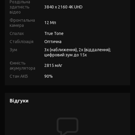
Роздільна
здатність
3840 x 2160 4K UHD
відео
Фронтальна
12 Мп
камера
Спалах
True Tone
Стабілізація
Оптична
Зум
3x (наближення), 2x (віддалення);
цифровий зум до 15x
Ємність
2815 мАг
акумулятора
Стан АКБ
90%
Відгуки