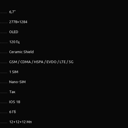
6,7''
2778×1284
OLED
120 Гц
Ceramic Shield
GSM / CDMA / HSPA / EVDO / LTE / 5G
1 SIM
Nano-SIM
Так
IOS 18
6 Гб
12+12+12 Мп