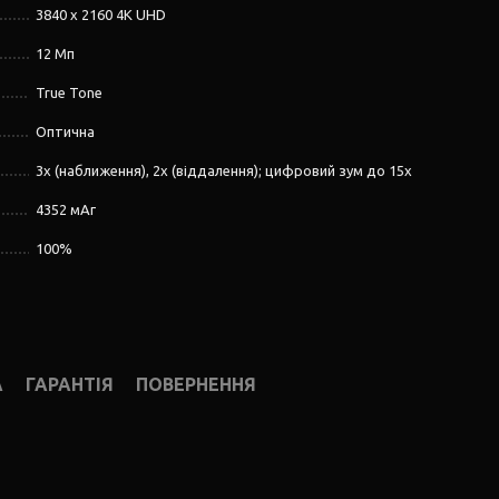
3840 x 2160 4K UHD
12 Мп
True Tone
Оптична
3x (наближення), 2x (віддалення); цифровий зум до 15x
4352 мАг
100%
А
ГАРАНТІЯ
ПОВЕРНЕННЯ