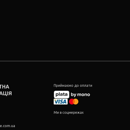
ТНА
Приймаємо до оплати
АЦІЯ
5
5
Ми в соцмережах
re.com.ua