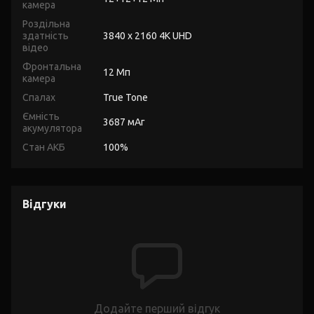
камера
Роздільна
здатність
3840 x 2160 4K UHD
відео
Фронтальна
12 Мп
камера
Спалах
True Tone
Ємність
3687 мАг
акумулятора
Стан АКБ
100%
Відгуки
Додайте перший відгук