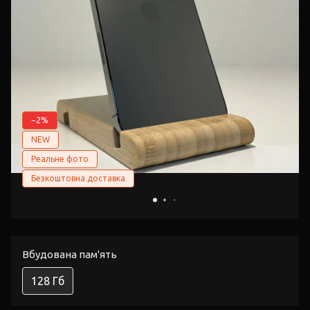
−2%
NEW
Реальне фото
Безкоштовна доставка
Вбудована пам'ять
128 Гб