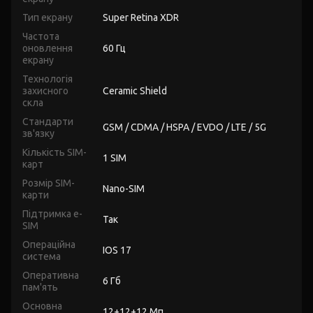
Тип екрану
Super Retina XDR
Частота
оновлення
60 Гц
екрану
Технологія
захисного
Ceramic Shield
скла
Стандарти
GSM / CDMA / HSPA / EVDO / LTE / 5G
зв'язку
Кількість SIM-
1 SIM
карт
Розмір SIM-
Nano-SIM
карти
Підтримка e-
Так
SIM
Операційна
IOS 17
система
Оперативна
6 Гб
пам'ять
Основна
12+12+12 Мп