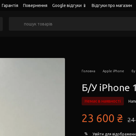
Гарантія
Повернення
Google відгуки 📱
Відгуки про магазин
Головна
Apple iPhone
бу
Б/У iPhone 
Немає в наявності
Напи
23 600 ₴
24
%
Увійти
для відображенн