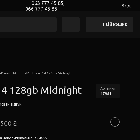
063 777 45 85,
Вхід
066 777 45 85
Твій кошик
 iPhone 14
Б/У iPhone 14 128gb Midnight
14 128gb Midnight
Артикул
17961
сати відгук
 500 ₴
я накопичувальної знижки