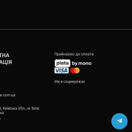
ТНА
Приймаємо до оплати
АЦІЯ
5
5
Ми в соцмережах
re.com.ua
, Київська обл., м. Біла
їна
у