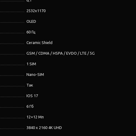
6,1''
2532x1170
OLED
60 Гц
Ceramic Shield
GSM / CDMA / HSPA / EVDO / LTE / 5G
1 SIM
Nano-SIM
Так
IOS 17
6 Гб
12+12 Мп
3840 x 2160 4K UHD