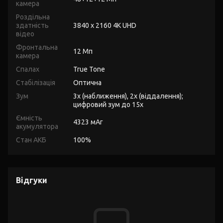
камера
Роздільна
здатність
3840 x 2160 4K UHD
відео
Фронтальна
12 Мп
камера
Спалах
True Tone
Стабілізація
Оптична
Зум
3x (наближення), 2x (віддалення);
цифровий зум до 15x
Ємність
4323 мАг
акумулятора
Стан АКБ
100%
Відгуки