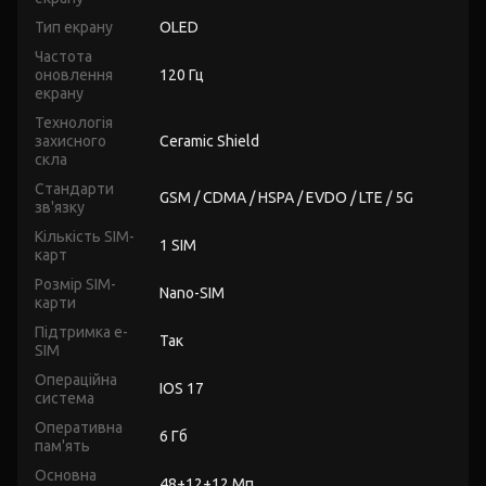
Тип екрану
OLED
Частота
оновлення
120 Гц
екрану
Технологія
захисного
Ceramic Shield
скла
Стандарти
GSM / CDMA / HSPA / EVDO / LTE / 5G
зв'язку
Кількість SIM-
1 SIM
карт
Розмір SIM-
Nano-SIM
карти
Підтримка e-
Так
SIM
Операційна
IOS 17
система
Оперативна
6 Гб
пам'ять
Основна
48+12+12 Мп