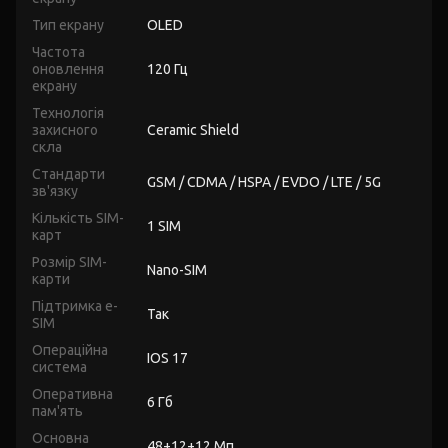
Тип екрану
OLED
Частота
оновлення
120 Гц
екрану
Технологія
захисного
Ceramic Shield
скла
Стандарти
GSM / CDMA / HSPA / EVDO / LTE / 5G
зв'язку
Кількість SIM-
1 SIM
карт
Розмір SIM-
Nano-SIM
карти
Підтримка e-
Так
SIM
Операційна
IOS 17
система
Оперативна
6 Гб
пам'ять
Основна
48+12+12 Мп