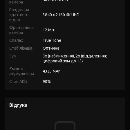
камера
Роздільна
здатність
3840 x 2160 4K UHD
відео
Фронтальна
12 Мп
камера
Спалах
True Tone
Стабілізація
Оптична
Зум
3x (наближення), 2x (віддалення);
цифровий зум до 15x
Ємність
4323 мАг
акумулятора
Стан АКБ
90%
Відгуки