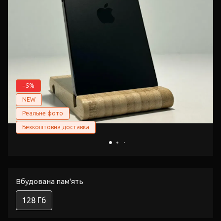
−5%
NEW
Реальне фото
Безкоштовна доставка
Вбудована пам'ять
128 Гб