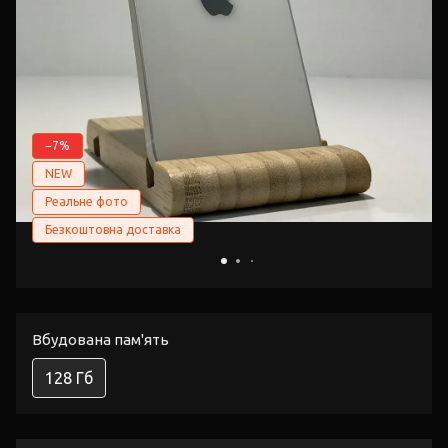
−7%
NEW
Реальне фото
Безкоштовна доставка
Вбудована пам'ять
128 Гб