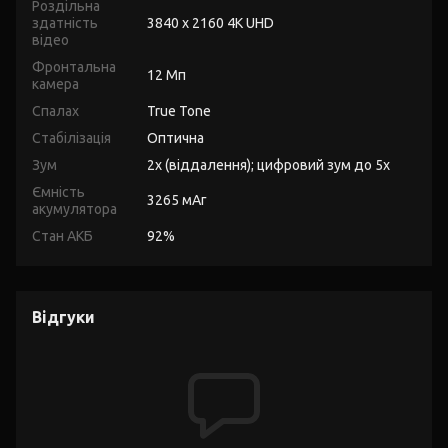
Роздільна
здатність
3840 x 2160 4K UHD
відео
Фронтальна
12 Мп
камера
Спалах
True Tone
Стабілізація
Оптична
Зум
2x (віддалення); цифровий зум до 5x
Ємність
3265 мАг
акумулятора
Стан АКБ
92%
Відгуки