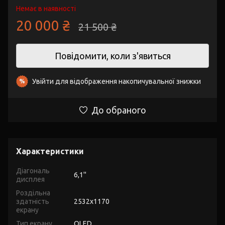
Немає в наявності
20 000 ₴
21 500 ₴
Повідомити, коли з'явиться
Увійти
для відображення накопичувальної знижки
%
До обраного
Характеристики
Діагональ
6,1''
дисплея
Роздільна
здатність
2532x1170
екрану
Тип екрану
OLED