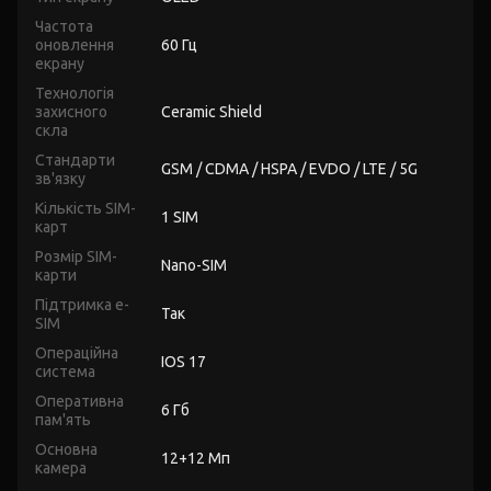
Частота
оновлення
60 Гц
екрану
Технологія
захисного
Ceramic Shield
скла
Стандарти
GSM / CDMA / HSPA / EVDO / LTE / 5G
зв'язку
Кількість SIM-
1 SIM
карт
Розмір SIM-
Nano-SIM
карти
Підтримка e-
Так
SIM
Операційна
IOS 17
система
Оперативна
6 Гб
пам'ять
Основна
12+12 Мп
камера