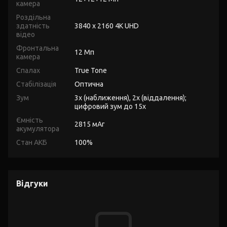
камера
Роздільна
здатність
3840 x 2160 4K UHD
відео
Фронтальна
12 Мп
камера
Спалах
True Tone
Стабілізація
Оптична
Зум
3x (наближення), 2x (віддалення);
цифровий зум до 15x
Ємність
2815 мАг
акумулятора
Стан АКБ
100%
Відгуки