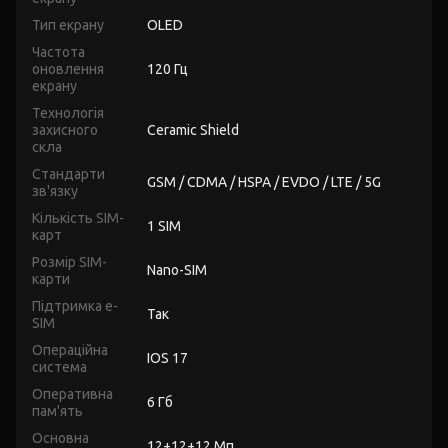
Тип екрану
OLED
Частота
оновлення
120 Гц
екрану
Технологія
захисного
Ceramic Shield
скла
Стандарти
GSM / CDMA / HSPA / EVDO / LTE / 5G
зв'язку
Кількість SIM-
1 SIM
карт
Розмір SIM-
Nano-SIM
карти
Підтримка e-
Так
SIM
Операційна
IOS 17
система
Оперативна
6 Гб
пам'ять
Основна
12+12+12 Мп