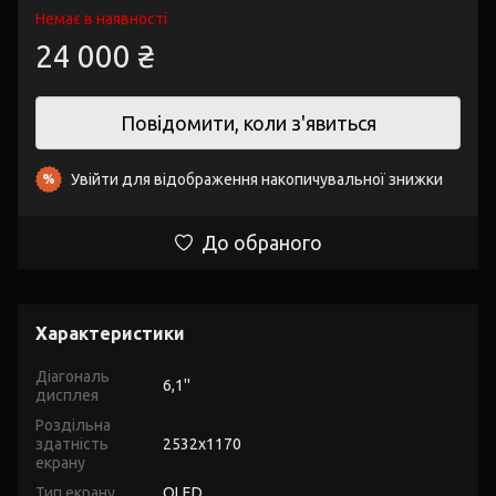
Немає в наявності
24 000 ₴
Повідомити, коли з'явиться
Увійти
для відображення накопичувальної знижки
%
До обраного
Характеристики
Діагональ
6,1''
дисплея
Роздільна
здатність
2532x1170
екрану
Тип екрану
OLED