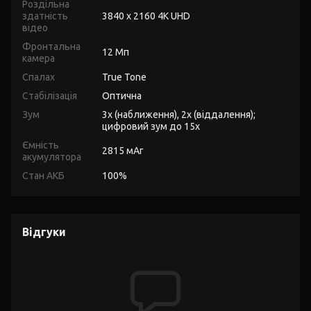
Роздільна
здатність
3840 x 2160 4K UHD
відео
Фронтальна
12 Мп
камера
Спалах
True Tone
Стабілізація
Оптична
Зум
3x (наближення), 2x (віддалення);
цифровий зум до 15x
Ємність
2815 мАг
акумулятора
Стан АКБ
100%
Відгуки