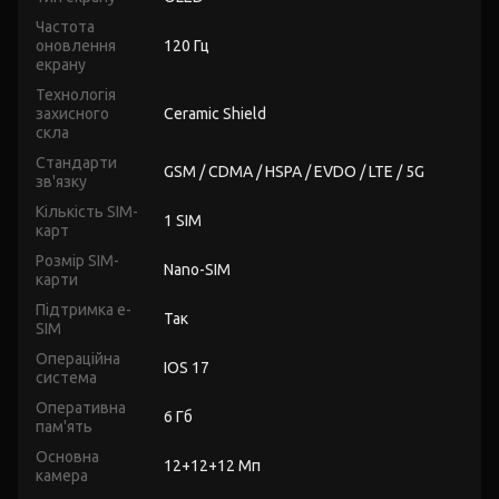
Частота
оновлення
120 Гц
екрану
Технологія
захисного
Ceramic Shield
скла
Стандарти
GSM / CDMA / HSPA / EVDO / LTE / 5G
зв'язку
Кількість SIM-
1 SIM
карт
Розмір SIM-
Nano-SIM
карти
Підтримка e-
Так
SIM
Операційна
IOS 17
система
Оперативна
6 Гб
пам'ять
Основна
12+12+12 Мп
камера