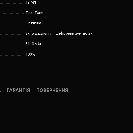
12 Мп
True Tone
Оптична
2x (віддалення); цифровий зум до 5x
3110 мАг
100%
А
ГАРАНТІЯ
ПОВЕРНЕННЯ