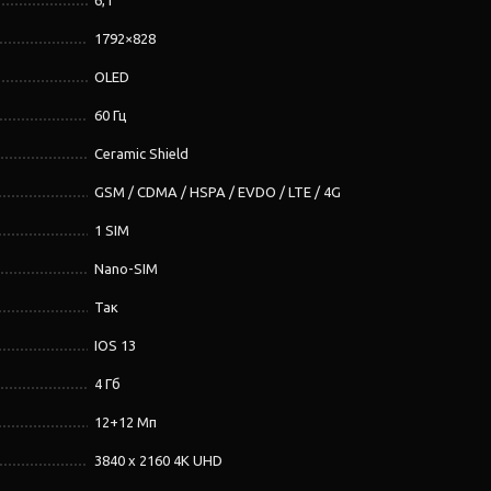
6,1''
1792×828
OLED
60 Гц
Ceramic Shield
GSM / CDMA / HSPA / EVDO / LTE / 4G
1 SIM
Nano-SIM
Так
IOS 13
4 Гб
12+12 Мп
3840 x 2160 4K UHD