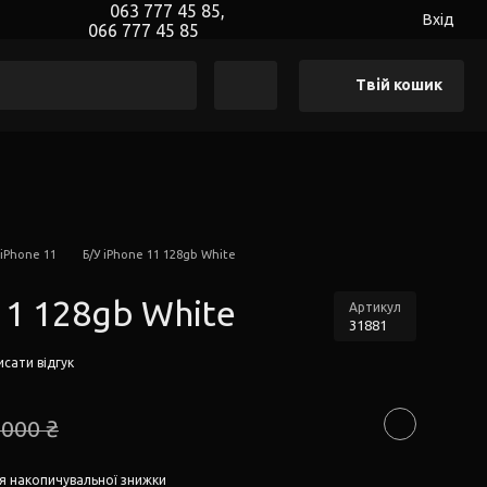
063 777 45 85,
Вхід
066 777 45 85
Твій кошик
 iPhone 11
Б/У iPhone 11 128gb White
11 128gb White
Артикул
31881
сати відгук
 000 ₴
я накопичувальної знижки