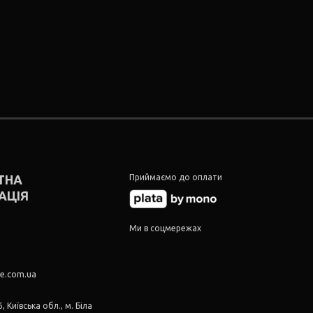
ТНА
Приймаємо до оплати
АЦІЯ
5
Ми в соцмережах
5
re.com.ua
, Київська обл., м. Біла