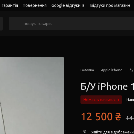
Гарантія
Повернення
Google відгуки 📱
Відгуки про магазин
Головна
Apple iPhone
бу
Б/У iPhone 
Немає в наявності
Напи
12 500 ₴
14
%
Увійти
для відображенн